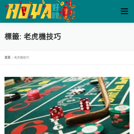
跳
至
選單
主
要
內
容
體育博彩
真人娛樂
老虎機遊戲
彩票＆對戰
標籤:
老虎機技巧
優惠活動
立即註冊
APP下載
首頁
»
老虎機技巧