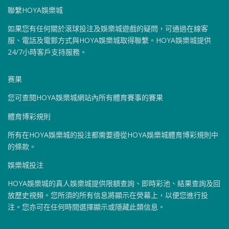
聯繫HOYA娛樂城
如果您有任何關於滾球投注及娛樂城遊戲的疑問，可通過在線客
服、電話及電郵方式與HOYA娛樂城取得聯繫。HOYA娛樂城提供
24/7小時客戶支持服務。
赛果
您可查閱HOYA娛樂城網站內所有體育賽事的賽果
體育博彩規則
所有在HOYA娛樂城的投注都需要遵從HOYA娛樂城體育博彩規則中
的條款。
娛樂城投注
HOYA娛樂城的真人娛樂城提供限額查詢、即時彩池、結果查詢及回
放歷史視頻。您所須的所有信息將顯示在熒幕上，以便您進行投
注。您亦可在任何時間選擇顯示或隱藏此類信息。