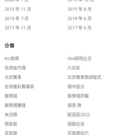
2019 年 11 月
2019 年 8 月
2019 年 7 月
2018 年 6 月
2017 年 11 月
2017 年 6 月
分類
leo娛樂
nba即時比分
信用版代理
六合彩
北京賽車
北京賽車預測程式
台灣運彩賽事表
場中投注
娛樂城
娛樂城詐騙
娛樂城賺錢
撲克 牌
未分類
歐冠盃2022
現金板
球版玩法
百家樂
百家樂技巧