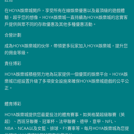
在HOYA娛樂城開戶，享受所有在線娛樂優惠以及最頂級的遊戲體
驗，超乎您的想​​像。HOYA娛樂城一直持續為HOYA娛樂城的忠實客
戶提供與眾不同的存款優惠及其他多種優惠活動。
合營計劃
成為HOYA娛樂城的伙伴，帶領更多玩家加入HOYA娛樂城，提升您
的佣金等級。
責任博彩
HOYA娛樂城積極努力地為玩家提供一個優質的娛樂平台。HOYA娛
樂城已經設置升級了多項安全設施來確保HOYA娛樂城遊戲的公平公
正。
體育博彩
HOYA娛樂城提供您最愛投注的體育賽事。如英格蘭超級聯賽（英
超）、西班牙聯賽、冠軍杯、法甲聯賽、德甲，意甲、NFL、
NBA、NCAA以及女籃、排球、F1賽車等。每月HOYA娛樂城為您提