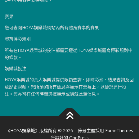
赛果
您可查閱HOYA娛樂城網站內所有體育賽事的賽果
體育博彩規則
所有在HOYA娛樂城的投注都需要遵從HOYA娛樂城體育博彩規則中
的條款。
娛樂城投注
HOYA娛樂城的真人娛樂城提供限額查詢、即時彩池、結果查詢及回
放歷史視頻。您所須的所有信息將顯示在熒幕上，以便您進行投
注。您亦可在任何時間選擇顯示或隱藏此類信息。
《HOYA娛樂城》版權所有 © 2026
–
佈景主題採用 FameThemes
所設計的
OnePress