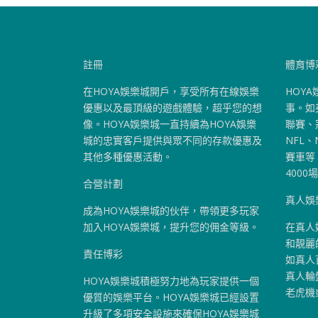
註冊
體育博
在HOYA娛樂城開戶，享受所有在線娛樂
HOY
優惠以及最頂級的遊戲體驗，超乎您的想​​
事。如
像。HOYA娛樂城一直持續為HOYA娛樂
聯賽、
城的忠實客戶提供與眾不同的存款優惠及
NFL、
其他多種優惠活動。
賽車等
400
合營計劃
真人娛
成為HOYA娛樂城的伙伴，帶領更多玩家
加入HOYA娛樂城，提升您的佣金等級。
在真人
和靚麗
責任博彩
如真人
真人輪
HOYA娛樂城積極努力地為玩家提供一個
老虎機
優質的娛樂平台。HOYA娛樂城已經設置
升級了多項安全設施來確保HOYA娛樂城