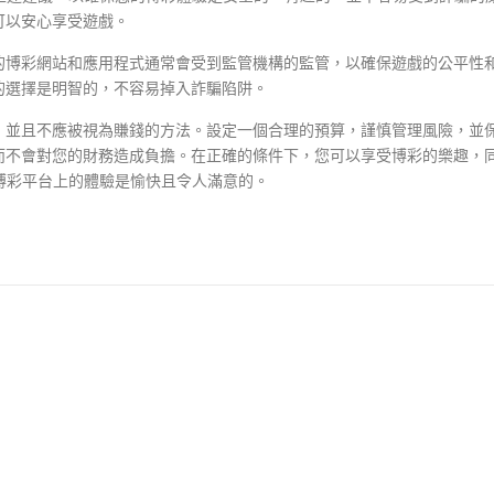
可以安心享受遊戲。
的博彩網站和應用程式通常會受到監管機構的監管，以確保遊戲的公平性
的選擇是明智的，不容易掉入詐騙陷阱。
，並且不應被視為賺錢的方法。設定一個合理的預算，謹慎管理風險，並
而不會對您的財務造成負擔。在正確的條件下，您可以享受博彩的樂趣，
博彩平台上的體驗是愉快且令人滿意的。