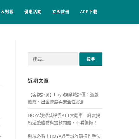
票＆對戰
優惠活動
立即註冊
APP下載
搜
尋
關
鍵
近期文章
字:
【客觀評測】hoya娛樂城評價：遊戲
體驗、出金速度與安全性實測
HOYA娛樂城評價PTT大翻車！網友揭
一
密遊戲體驗與提款問題，不看後悔！
。
避坑必看！HOYA娛樂城詐騙操作手法
功