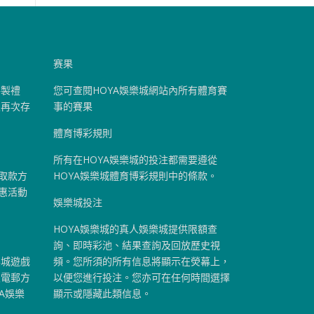
赛果
特製禮
您可查閱HOYA娛樂城網站內所有體育賽
及再次存
事的賽果
體育博彩規則
所有在HOYA娛樂城的投注都需要遵從
取款方
HOYA娛樂城體育博彩規則中的條款。
惠活動
娛樂城投注
HOYA娛樂城的真人娛樂城提供限額查
詢、即時彩池、結果查詢及回放歷史視
樂城遊戲
頻。您所須的所有信息將顯示在熒幕上，
及電郵方
以便您進行投注。您亦可在任何時間選擇
A娛樂
顯示或隱藏此類信息。