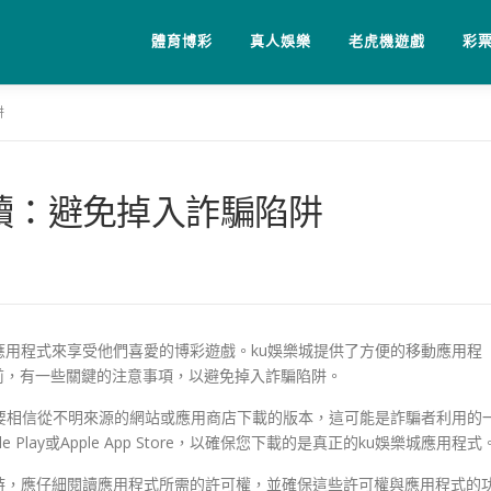
體育博彩
真人娛樂
老虎機遊戲
彩
阱
必讀：避免掉入詐騙陷阱
用程式來享受他們喜愛的博彩遊戲。ku娛樂城提供了方便的移動應用程
前，有一些關鍵的注意事項，以避免掉入詐騙陷阱。
要相信從不明來源的網站或應用商店下載的版本，這可能是詐騙者利用的
lay或Apple App Store，以確保您下載的是真正的ku娛樂城應用程式
時，應仔細閱讀應用程式所需的許可權，並確保這些許可權與應用程式的