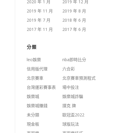
2020 年 1 月
2019 年 12 月
2019 年 11 月
2019 年 8 月
2019 年 7 月
2018 年 6 月
2017 年 11 月
2017 年 6 月
分類
leo娛樂
nba即時比分
信用版代理
六合彩
北京賽車
北京賽車預測程式
台灣運彩賽事表
場中投注
娛樂城
娛樂城詐騙
娛樂城賺錢
撲克 牌
未分類
歐冠盃2022
現金板
球版玩法