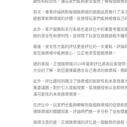
觀性和綜合性，讓玩家們能夠更全面地了解每個娛樂
其次，專業評論師對每個娛樂城的遊戲品質進行了深
遊戲等新興領域的評價。這使得玩家們能夠根據自己
此外，客戶服務和支付系統也是評比中的重要考量因
統的安全性和便利性。這保障了玩家在遊戲過程中獲
最後，安全性方面的評估更是評比的一大重點。評論
家在娛樂城中能夠安心、公正地享受遊戲樂趣。
總的來說，正規娛樂城2024年最新評比將為玩家提
方位的了解，助您選擇最適合自己需求的娛樂城，開
此外，評比還特別關注了娛樂城的創新性和未來發展
重要議題。對於引入虛擬現實、區塊鏈技術以及即時
滿可能性的未來娛樂場景。
在評比中，玩家們也能夠瞭解到每個娛樂城的促銷和獎
擇娛樂城的關鍵因素。評論師們進一步分析了這些獎
值得注意的是，正規娛樂城的評比是一個動態的過程