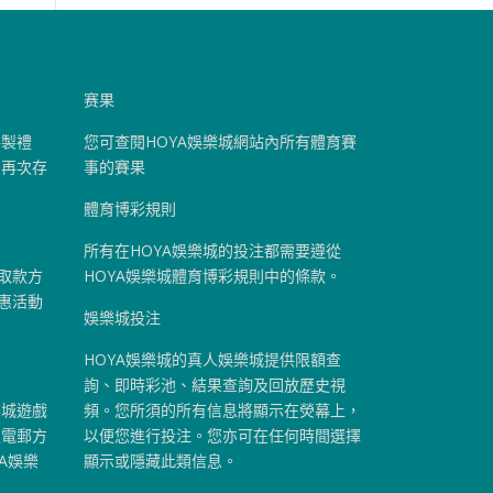
赛果
特製禮
您可查閱HOYA娛樂城網站內所有體育賽
及再次存
事的賽果
體育博彩規則
所有在HOYA娛樂城的投注都需要遵從
取款方
HOYA娛樂城體育博彩規則中的條款。
惠活動
娛樂城投注
HOYA娛樂城的真人娛樂城提供限額查
詢、即時彩池、結果查詢及回放歷史視
樂城遊戲
頻。您所須的所有信息將顯示在熒幕上，
及電郵方
以便您進行投注。您亦可在任何時間選擇
A娛樂
顯示或隱藏此類信息。