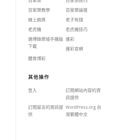
百家樂
百家樂技巧
百家樂教學
百家樂論壇
線上麻將
老子有錢
老虎機
老虎機技巧
通博娛樂城手機版
運彩
下載
運彩官網
體育博彩
其他操作
登入
訂閱網站內容的資
訊提供
訂閱留言的資訊提
WordPress.org 台
供
灣繁體中文