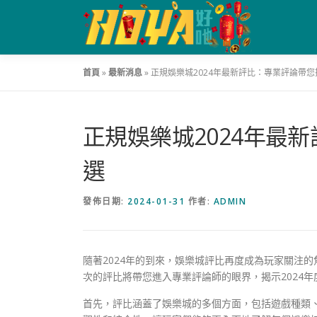
跳
至
主
要
內
首頁
»
最新消息
»
正規娛樂城2024年最新評比：專業評論帶
容
正規娛樂城2024年最
選
發佈日期:
2024-01-31
作者:
ADMIN
隨著2024年的到來，娛樂城評比再度成為玩家關注
次的評比將帶您進入專業評論師的眼界，揭示2024
首先，評比涵蓋了娛樂城的多個方面，包括遊戲種類