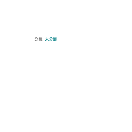
分類:
未分類