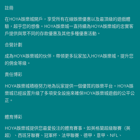
註冊
在HOYA娛樂城開戶，享受所有在線娛樂優惠以及最頂級的遊戲體
驗，超乎您的想​​像。HOYA娛樂城一直持續為HOYA娛樂城的忠實客
戶提供與眾不同的存款優惠及其他多種優惠活動。
合營計劃
成為HOYA娛樂城的伙伴，帶領更多玩家加入HOYA娛樂城，提升您
的佣金等級。
責任博彩
HOYA娛樂城積極努力地為玩家提供一個優質的娛樂平台。HOYA娛
樂城已經設置升級了多項安全設施來確保HOYA娛樂城遊戲的公平公
正。
體育博彩
HOYA娛樂城提供您最愛投注的體育賽事。如英格蘭超級聯賽（英
超）、西班牙聯賽、冠軍杯、法甲聯賽、德甲，意甲、NFL、