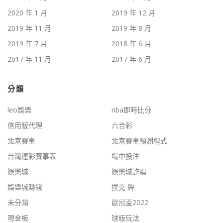
2020 年 1 月
2019 年 12 月
2019 年 11 月
2019 年 8 月
2019 年 7 月
2018 年 6 月
2017 年 11 月
2017 年 6 月
分類
leo娛樂
nba即時比分
信用版代理
六合彩
北京賽車
北京賽車預測程式
台灣運彩賽事表
場中投注
娛樂城
娛樂城詐騙
娛樂城賺錢
撲克 牌
未分類
歐冠盃2022
現金板
球版玩法