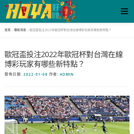
跳
至
選單
主
要
內
首頁
»
最新消息
»
歐冠盃投注2022年歐冠杯對台灣在線博彩玩家有哪些新特點？
容
體育博彩
真人娛樂
老虎機遊戲
彩票＆對戰
歐冠盃投注2022年歐冠杯對台灣在線
優惠活動
立即註冊
APP下載
博彩玩家有哪些新特點？
發佈日期:
2022-01-08
作者:
ADMIN