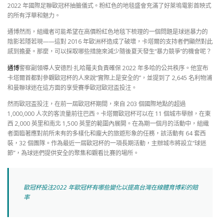
2022 年國際足聯歐冠杯抽籤儀式。粉紅色的地毯盛會充滿了好萊塢電影首映式
的所有浮華和魅力。
通博然而，組織者可能希望在高價粉紅色地毯下梳理的一個問題是球迷暴力的
陰影若隱若現——這對 2016 年歐洲杯造成了破壞，卡塔爾的支持者們顯然對此
感到擔憂。那麼，可以採取哪些措施來減少隨後夏天發生“暴力競爭”的機會呢？
通博
警察副領導人安德烈·扎哈羅夫負責確保 2022 年多哈的公共秩序。他宣布
卡塔爾首都對參觀歐冠杯的人來說“實際上是安全的”，並提到了 2,645 名利物浦
和曼聯球迷在這方面的享受賽季歐冠歐冠盃投注。
然而歐冠盃投注，在前一屆歐冠杯期間，來自 203 個國際地點的超過
1,000,000 人次的客流量前往巴西。卡塔爾歐冠杯可以在 11 個城市舉辦，在東
西 2,000 英里和南北 1,500 英里的範圍內展開。在為期一個月的活動中，組織
者面臨著應對前所未有的多樣化和龐大的旅遊形象的任務，該活動有 64 套西
裝，32 個團隊。作為最近一屆歐冠杯的一項長期活動，主辦城市將設立“球迷
節”，為球迷們提供安全的聚集和觀看比賽的場所。
歐冠杯投注2022 年歐冠杯有哪些變化以提高台灣在線體育博彩的賠
率