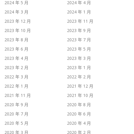
2024 年 5 月
2024 年 4 月
2024 年 3 月
2024 年 1 月
2023 年 12 月
2023 年 11 月
2023 年 10 月
2023 年 9 月
2023 年 8 月
2023 年 7 月
2023 年 6 月
2023 年 5 月
2023 年 4 月
2023 年 3 月
2023 年 2 月
2023 年 1 月
2022 年 3 月
2022 年 2 月
2022 年 1 月
2021 年 12 月
2021 年 11 月
2021 年 10 月
2020 年 9 月
2020 年 8 月
2020 年 7 月
2020 年 6 月
2020 年 5 月
2020 年 4 月
2020 年 3 月
2020 年 2 月