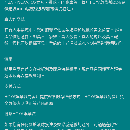
NBA、NCAA以及女籃、排球、F1賽車等。每月HOYA娛樂城為您提
供超過4000場滾球足球賽事供您投注。
真人娛樂城
在真人娛樂城中，您可飽覽整個豪華賭場和靚麗的美女荷官。多種
產品供您選擇，如真人百家樂，真人骰寶，真人龍虎以及真人輪
盤。您也可以選擇容易上手的線上老虎機或KENO快樂彩消遣時光。
優惠
新用戶享有首次存款紅利及開戶特製禮品。現有客戶同樣享有現金
返水及再次存款紅利。
支付方式
HOYA娛樂城為客戶提供眾多的存取款方式。HOYA娛樂城的開戶獎
金與優惠活動正等待您贏取！
聯繫HOYA娛樂城
如果您有任何關於滾球投注及娛樂城遊戲的疑問，可通過在線客