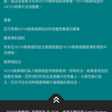
服、電話及電郵方式與HOYA娛樂城取得聯繫。HOYA娛樂城提供
24/7小時客戶支持服務。
赛果
您可查閱HOYA娛樂城網站內所有體育賽事的賽果
體育博彩規則
所有在HOYA娛樂城的投注都需要遵從HOYA娛樂城體育博彩規則中
的條款。
娛樂城投注
HOYA娛樂城的真人娛樂城提供限額查詢、即時彩池、結果查詢及回
放歷史視頻。您所須的所有信息將顯示在熒幕上，以便您進行投
注。您亦可在任何時間選擇顯示或隱藏此類信息。
《HOYA娛樂城》版權所有 © 2026
–
佈景主題採用 FameThemes